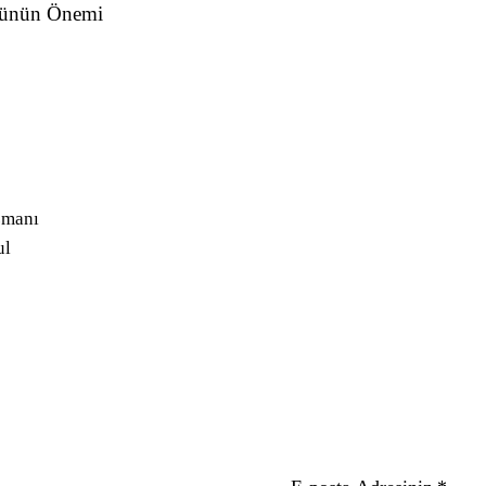
üşünün Önemi
zmanı
ul