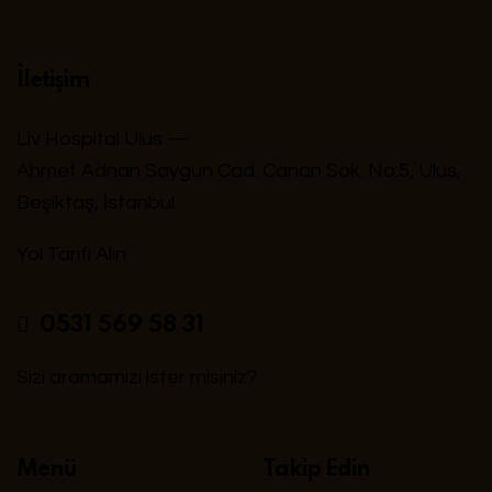
İletişim
Liv Hospital Ulus —
Ahmet Adnan Saygun Cad. Canan Sok. No:5, Ulus,
Beşiktaş, İstanbul
Yol Tarifi Alın
0531 569 58 31
Sizi aramamızı ister misiniz?
Menü
Takip Edin