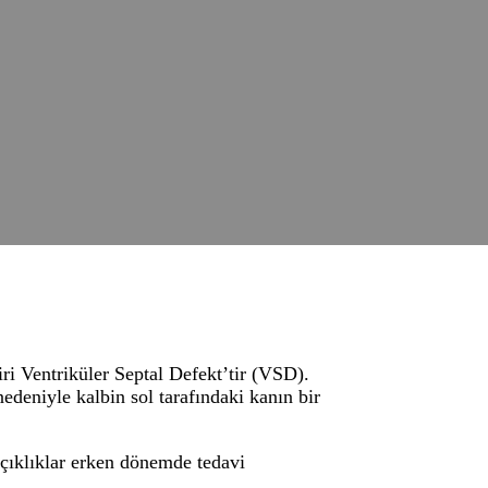
iri Ventriküler Septal Defekt’tir (VSD).
edeniyle kalbin sol tarafındaki kanın bir
açıklıklar erken dönemde tedavi